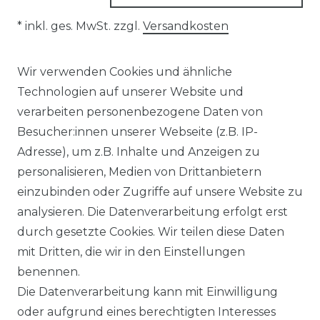
* inkl. ges. MwSt. zzgl.
Versandkosten
Wir verwenden Cookies und ähnliche
Technologien auf unserer Website und
SHOP
verarbeiten personenbezogene Daten von
Besucher:innen unserer Webseite (z.B. IP-
ZAHLUNGSARTEN
Adresse), um z.B. Inhalte und Anzeigen zu
VERSAND
personalisieren, Medien von Drittanbietern
MICROVERPACKUNG
einzubinden oder Zugriffe auf unsere Website zu
ÜBER UNS
analysieren. Die Datenverarbeitung erfolgt erst
durch gesetzte Cookies. Wir teilen diese Daten
MEIN KONTO
mit Dritten, die wir in den Einstellungen
benennen.
WARENKORB
Die Datenverarbeitung kann mit Einwilligung
REGISTRIEREN
oder aufgrund eines berechtigten Interesses
LOGIN