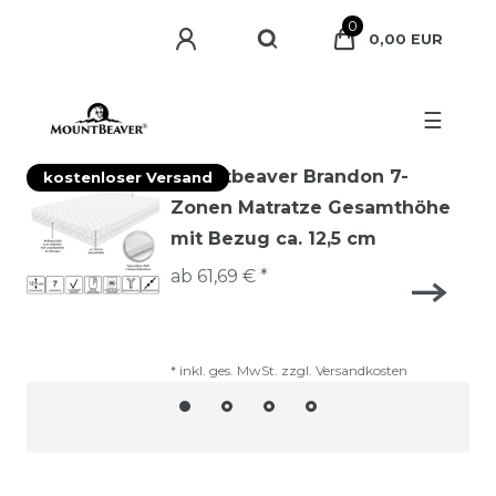
0
0,00 EUR
☰
Mountbeaver Brandon 7-
kostenloser Versand
Zonen Matratze Gesamthöhe
mit Bezug ca. 12,5 cm
ab 61,69 € *
*
inkl. ges. MwSt.
zzgl.
Versandkosten