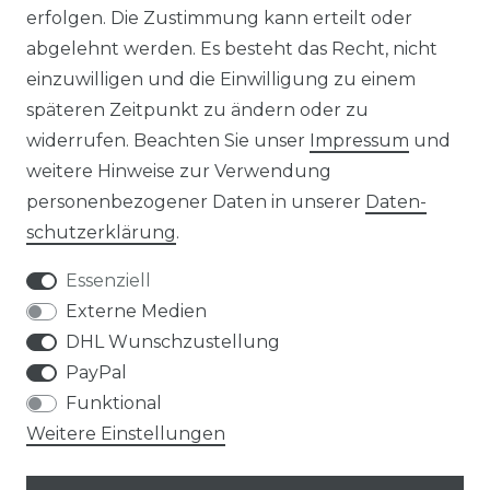
erfolgen. Die Zustimmung kann erteilt oder
abgelehnt werden. Es besteht das Recht, nicht
ZAHLUNG UND VERSAND
einzuwilligen und die Einwilligung zu einem
späteren Zeitpunkt zu ändern oder zu
widerrufen. Beachten Sie unser
Impressum
und
weitere Hinweise zur Verwendung
personenbezogener Daten in unserer
Daten­
schutz­erklärung
.
Essenziell
Impressum
Daten­schutz­erklärung
Externe Medien
DHL Wunschzustellung
PayPal
Funktional
AGB
Widerrufs­recht
Weitere Einstellungen