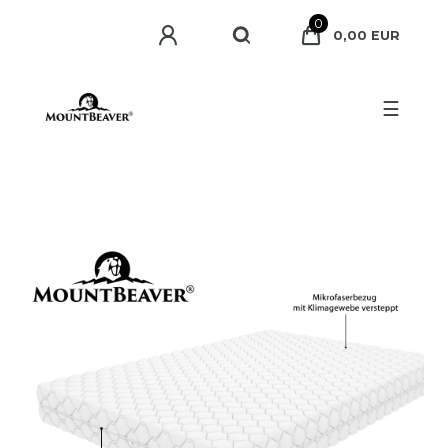
0
0,00 EUR
☰