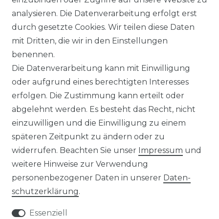
ÜBER UNS
analysieren. Die Datenverarbeitung erfolgt erst
durch gesetzte Cookies. Wir teilen diese Daten
MEIN KONTO
mit Dritten, die wir in den Einstellungen
benennen.
WARENKORB
Die Datenverarbeitung kann mit Einwilligung
REGISTRIEREN
oder aufgrund eines berechtigten Interesses
LOGIN
erfolgen. Die Zustimmung kann erteilt oder
abgelehnt werden. Es besteht das Recht, nicht
ZAHLUNG UND VERSAND
einzuwilligen und die Einwilligung zu einem
späteren Zeitpunkt zu ändern oder zu
widerrufen. Beachten Sie unser
Impressum
und
weitere Hinweise zur Verwendung
personenbezogener Daten in unserer
Daten­
schutz­erklärung
.
Essenziell
Impressum
Daten­schutz­erklärung