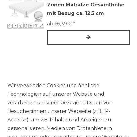
Zonen Matratze Gesamthöhe
mit Bezug ca. 12,5 cm
ab 66,39 € *
Wir verwenden Cookies und ähnliche
Technologien auf unserer Website und
SHOP
verarbeiten personenbezogene Daten von
Besucher:innen unserer Webseite (z.B. IP-
ZAHLUNGSARTEN
Adresse), um z.B. Inhalte und Anzeigen zu
VERSAND
personalisieren, Medien von Drittanbietern
MICROVERPACKUNG
einzubinden oder Zugriffe auf unsere Website zu