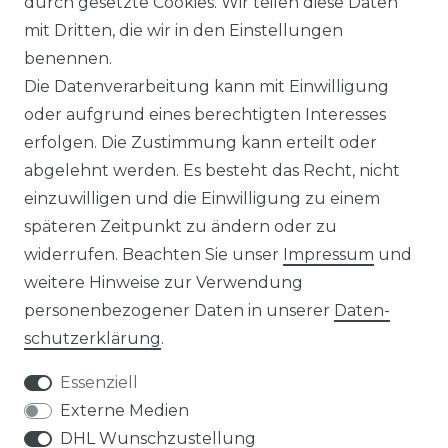
durch gesetzte Cookies. Wir teilen diese Daten
MEIN KONTO
mit Dritten, die wir in den Einstellungen
benennen.
WARENKORB
Die Datenverarbeitung kann mit Einwilligung
REGISTRIEREN
oder aufgrund eines berechtigten Interesses
LOGIN
erfolgen. Die Zustimmung kann erteilt oder
abgelehnt werden. Es besteht das Recht, nicht
ZAHLUNG UND VERSAND
einzuwilligen und die Einwilligung zu einem
späteren Zeitpunkt zu ändern oder zu
widerrufen. Beachten Sie unser
Impressum
und
weitere Hinweise zur Verwendung
personenbezogener Daten in unserer
Daten­
schutz­erklärung
.
Essenziell
Impressum
Daten­schutz­erklärung
Externe Medien
DHL Wunschzustellung