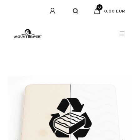
0
0,00 EUR
☰