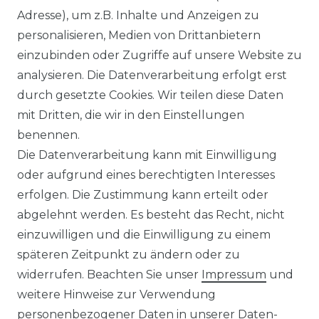
Adresse), um z.B. Inhalte und Anzeigen zu
VERSAND
personalisieren, Medien von Drittanbietern
MICROVERPACKUNG
einzubinden oder Zugriffe auf unsere Website zu
ÜBER UNS
analysieren. Die Datenverarbeitung erfolgt erst
durch gesetzte Cookies. Wir teilen diese Daten
MEIN KONTO
mit Dritten, die wir in den Einstellungen
benennen.
WARENKORB
Die Datenverarbeitung kann mit Einwilligung
REGISTRIEREN
oder aufgrund eines berechtigten Interesses
LOGIN
erfolgen. Die Zustimmung kann erteilt oder
abgelehnt werden. Es besteht das Recht, nicht
ZAHLUNG UND VERSAND
einzuwilligen und die Einwilligung zu einem
späteren Zeitpunkt zu ändern oder zu
widerrufen. Beachten Sie unser
Impressum
und
weitere Hinweise zur Verwendung
personenbezogener Daten in unserer
Daten­