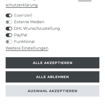
schutz­erklärung
.
Essenziell
Impressum
Daten­schutz­erklärung
Externe Medien
DHL Wunschzustellung
PayPal
Funktional
AGB
Widerrufs­recht
Weitere Einstellungen
ALLE AKZEPTIEREN
Kontakt
VERTRAG WIDERRUFEN
ALLE ABLEHNEN
AUSWAHL AKZEPTIEREN
© Copyright 2026 | Alle Rechte vorbehalten.