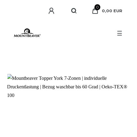
0
0,00 EUR
☰