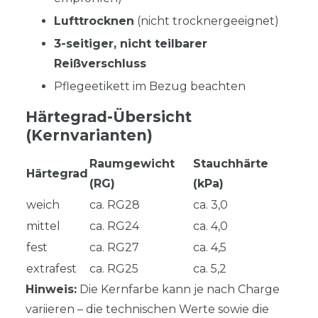
Lufttrocknen
(nicht trocknergeeignet)
3-seitiger, nicht teilbarer
Reißverschluss
Pflegeetikett im Bezug beachten
Härtegrad-Übersicht
(Kernvarianten)
Raumgewicht
Stauchhärte
Härtegrad
(RG)
(kPa)
weich
ca. RG28
ca. 3,0
mittel
ca. RG24
ca. 4,0
fest
ca. RG27
ca. 4,5
extrafest
ca. RG25
ca. 5,2
Hinweis:
Die Kernfarbe kann je nach Charge
variieren – die technischen Werte sowie die