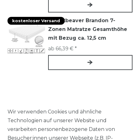
Mountbeaver Brandon 7-
kostenloser Versand
Zonen Matratze Gesamthöhe
mit Bezug ca. 12,5 cm
ab 66,39 € *
Wir verwenden Cookies und ähnliche
Technologien auf unserer Website und
SHOP
verarbeiten personenbezogene Daten von
Besucher:innen unserer Webseite (z.B. IP-
ZAHLUNGSARTEN