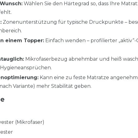
 Wunsch:
Wählen Sie den Härtegrad so, dass Ihre Matra
ehlt.
:
Zonenunterstützung für typische Druckpunkte – beson
nbereich.
in einem Topper:
Einfach wenden – profilierter „aktiv“-
tauglich:
Mikrofaserbezug abnehmbar und heiß waschba
 Hygieneansprüchen.
enoptimierung:
Kann eine zu feste Matratze angenehm
nach Variante) mehr Stabilität geben.
ge
ester (Mikrofaser)
ester