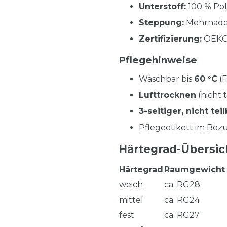
Unterstoff:
100 % Po
Steppung:
Mehrnadel
Zertifizierung:
OEKO-
Pflegehinweise
Waschbar bis
60 °C
(F
Lufttrocknen
(nicht 
3-seitiger, nicht te
Pflegeetikett im Be
Härtegrad-Übersic
Härtegrad
Raumgewicht 
weich
ca. RG28
mittel
ca. RG24
fest
ca. RG27