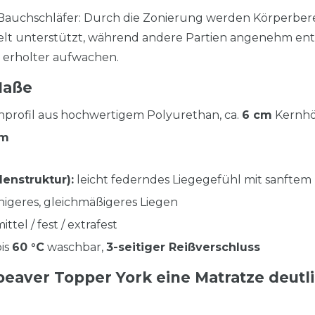
 Bauchschläfer: Durch die Zonierung werden Körperber
elt unterstützt, während andere Partien angenehm entl
, erholter aufwachen.
Maße
profil aus hochwertigem Polyurethan, ca.
6 cm
Kernh
cm
lenstruktur):
leicht federndes Liegegefühl mit sanftem
igeres, gleichmäßigeres Liegen
ittel / fest / extrafest
is
60 °C
waschbar,
3-seitiger Reißverschluss
aver Topper York eine Matratze deutl