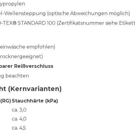
lypropylen
-Wellensteppung (optische Abweichungen möglich)
TEX® STANDARD 100 (Zertifikatsnummer siehe Etikett
einwäsche empfohlen)
trocknergeeignet)
ilbarer Reißverschluss
zug beachten
ht (Kernvarianten)
(RG)
Stauchhärte (kPa)
ca. 3,0
ca. 4,0
ca. 4,5