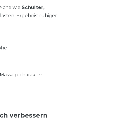
eiche wie
Schulter,
asten. Ergebnis: ruhiger
öhe
 Massagecharakter
ich verbessern