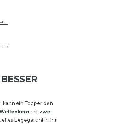
osten
HER
 BESSER
t, kann ein Topper den
Wellenkern
mit
zwei
lles Liegegefühl in Ihr